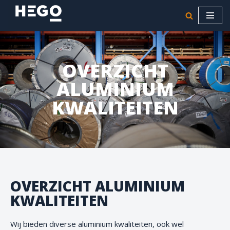
Ga
naar
de
OVERZICHT
inhoud
ALUMINIUM
KWALITEITEN
OVERZICHT ALUMINIUM
KWALITEITEN
Wij bieden diverse aluminium kwaliteiten, ook wel