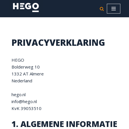
Ga
naar
de
inhoud
PRIVACYVERKLARING
HEGO
Bolderweg 10
1332 AT Almere
Nederland
hego.nl
info@hego.nl
KvK 39053510
1. ALGEMENE INFORMATIE